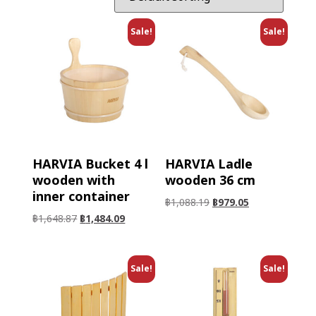
Sale!
Sale!
HARVIA Bucket 4 l
HARVIA Ladle
wooden with
wooden 36 cm
inner container
฿
1,088.19
฿
979.05
฿
1,648.87
฿
1,484.09
Sale!
Sale!