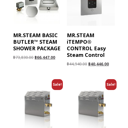
MR.STEAM BASIC
MR.STEAM
BUTLER™ STEAM
iTEMPO®
SHOWER PACKAGE
CONTROL Easy
Steam Control
฿
73,830.00
฿
66,447.00
฿
44,940.00
฿
40,446.00
Sale!
Sale!