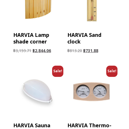
HARVIA Lamp
HARVIA Sand
shade corner
clock
฿
3,159.71
฿
2,844.06
฿
813.20
฿
731.88
Sale!
Sale!
HARVIA Sauna
HARVIA Thermo-