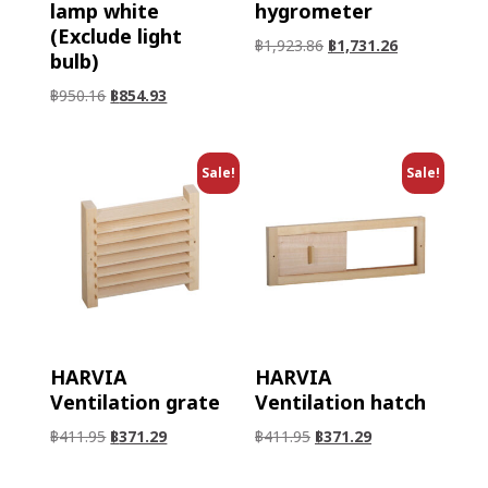
lamp white
hygrometer
(Exclude light
฿
1,923.86
฿
1,731.26
bulb)
฿
950.16
฿
854.93
Sale!
Sale!
HARVIA
HARVIA
Ventilation grate
Ventilation hatch
฿
411.95
฿
371.29
฿
411.95
฿
371.29