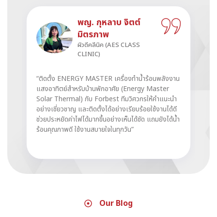
คุณกมลชนก ฐาปนากรวุฒิ
กรรมการผู้จัดการ, ภัทรา โฮม
“เราเลือกใช้เครื่องทำน้ำร้อนแบรนด์ EVERHOT นำเข้า
จากประเทศออสเตรเลีย กับโครงการ Lavier Rama 3
เพราะให้น้ำร้อนระดับ 5 ดาว คุณภาพสม่ำเสมอ และตอบ
น
โจทย์ไลฟ์สไตล์โครงการหรูได้ดี โดยเฉพาะความเป็นส่วน
ตัวของลูกบ้าน ด้วยดีไซน์หม้อต้มไฟฟ้าที่สามารถติดตั้ง
นอกอาคารได้อย่างลงตัว ทีมวิศวกร FORBEST ให้คำ
แนะนำบริการดีตั้งแต่ต้นจนจบโครงการ”
ำ
Our Blog