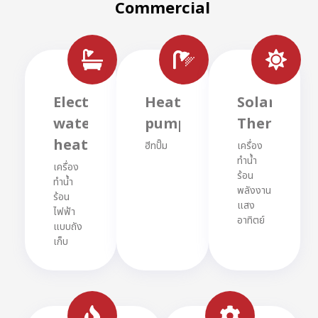
Commercial
Electric
Heat
Solar
water
pumps
Thermal
heaters
ฮีทปั๊ม
เครื่อง
ทำน้ำ
เครื่อง
ร้อน
ทำน้ำ
พลังงาน
ร้อน
แสง
ไฟฟ้า
อาทิตย์
แบบถัง
เก็บ