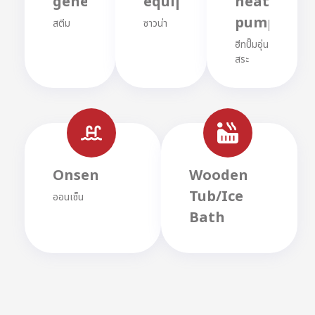
generators
equipments
heat
pumps
สตีม
ซาวน่า
ฮีทปั๊มอุ่น
สระ
Onsen
Wooden
Tub/Ice
ออนเซ็น
Bath