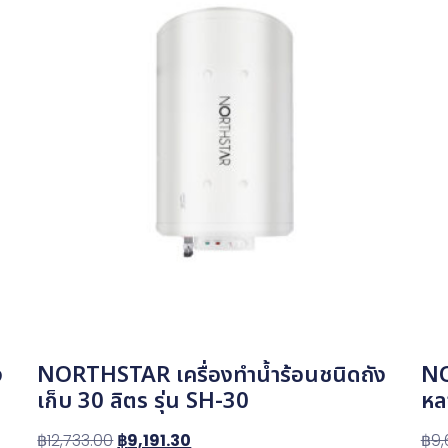
ง
NORTHSTAR เครื่องทำน้ำร้อนชนิดถัง
NO
เก็บ 30 ลิตร รุ่น SH-30
หล
฿
12,733.00
฿
9,191.30
฿
9,