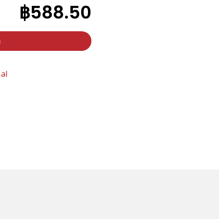
฿
588.50
า
ial