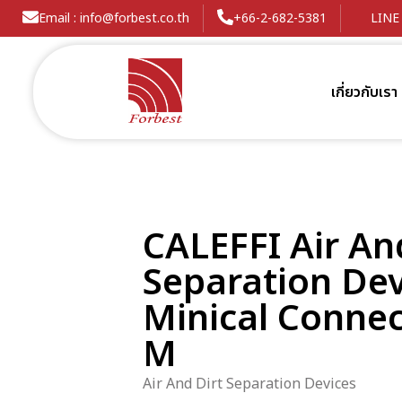
Email : info@forbest.co.th
+66-2-682-5381
LINE 
เกี่ยวกับเรา
CALEFFI Air An
Separation Dev
Minical Connec
M
Air And Dirt Separation Devices