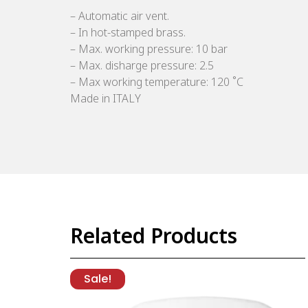
– Automatic air vent.
– In hot-stamped brass.
– Max. working pressure: 10 bar
– Max. disharge pressure: 2.5
– Max working temperature: 120 ˚C
Made in ITALY
Related Products
Sale!