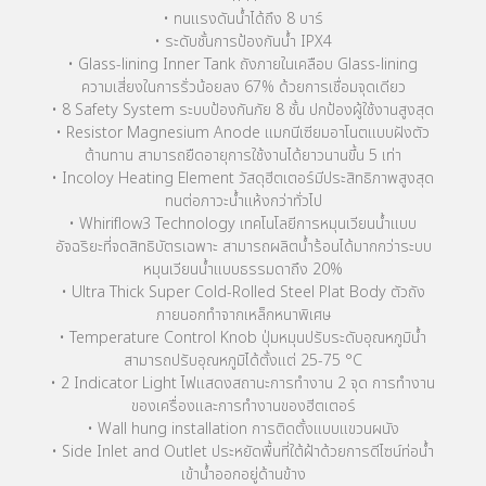
• ทนแรงดันน้ำได้ถึง 8 บาร์
• ระดับชั้นการป้องกันน้ำ IPX4
• Glass-lining Inner Tank ถังภายในเคลือบ Glass-lining
ความเสี่ยงในการรั่วน้อยลง 67% ด้วยการเชื่อมจุดเดียว
• 8 Safety System ระบบป้องกันภัย 8 ชั้น ปกป้องผู้ใช้งานสูงสุด
• Resistor Magnesium Anode แมกนีเซียมอาโนตแบบฝังตัว
ต้านทาน สามารถยืดอายุการใช้งานได้ยาวนานขึ้น 5 เท่า
• Incoloy Heating Element วัสดุฮีตเตอร์มีประสิทธิภาพสูงสุด
ทนต่อภาวะน้ำแห้งกว่าทั่วไป
• Whiriflow3 Technology เทคโนโลยีการหมุนเวียนน้ำแบบ
อัจฉริยะที่จดสิทธิบัตรเฉพาะ สามารถผลิตน้ำร้อนได้มากกว่าระบบ
หมุนเวียนน้ำแบบธรรมดาถึง 20%
• Ultra Thick Super Cold-Rolled Steel Plat Body ตัวถัง
ภายนอกทำจากเหล็กหนาพิเศษ
• Temperature Control Knob ปุ่มหมุนปรับระดับอุณหภูมิน้ำ
สามารถปรับอุณหภูมิได้ตั้งแต่ 25-75 °C
• 2 Indicator Light ไฟแสดงสถานะการทำงาน 2 จุด การทำงาน
ของเครื่องและการทำงานของฮีตเตอร์
• Wall hung installation การติดตั้งแบบแขวนผนัง
• Side Inlet and Outlet ประหยัดพื้นที่ใต้ฝ้าด้วยการดีไซน์ท่อน้ำ
เข้าน้ำออกอยู่ด้านข้าง