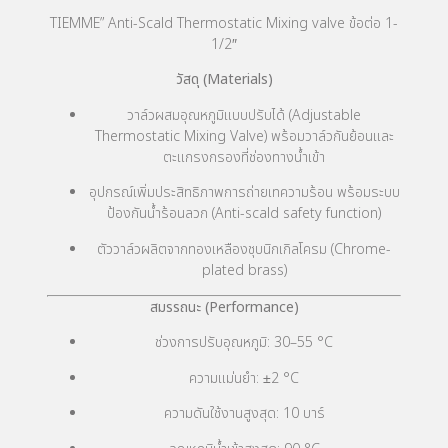
TIEMME” Anti-Scald Thermostatic Mixing valve ข้อต่อ 1-
1/2″
วัสดุ (Materials)
วาล์วผสมอุณหภูมิแบบปรับได้ (Adjustable
Thermostatic Mixing Valve) พร้อมวาล์วกันย้อนและ
ตะแกรงกรองที่ช่องทางน้ำเข้า
อุปกรณ์เพิ่มประสิทธิภาพการถ่ายเทความร้อน พร้อมระบบ
ป้องกันน้ำร้อนลวก (Anti-scald safety function)
ตัววาล์วผลิตจากทองเหลืองชุบนิกเกิลโครม (Chrome-
plated brass)
สมรรถนะ (Performance)
ช่วงการปรับอุณหภูมิ: 30–55 °C
ความแม่นยำ: ±2 °C
ความดันใช้งานสูงสุด: 10 บาร์