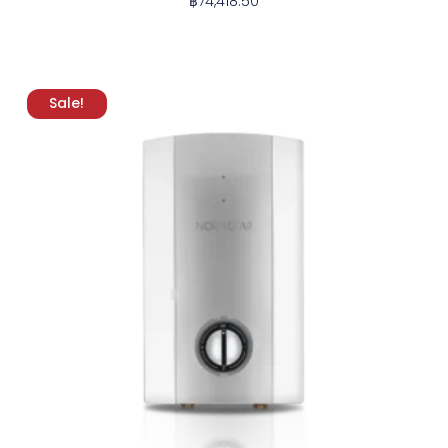
฿
74,418.50
Sale!