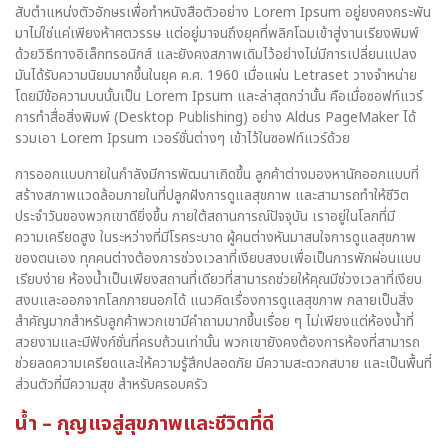
สับตำแหน่งตัวอักษรเพื่อทำหนังสือตัวอย่าง Lorem Ipsum อยู่ยงคงกระพัน
มาไม่ใช่แค่เพียงห้าศตวรรษ แต่อยู่มาจนถึงยุคที่พลิกโฉมเข้าสู่งานเรียงพิมพ์
ด้วยวิธีทางอิเล็กทรอนิกส์ และยังคงสภาพเดิมไว้อย่างไม่มีการเปลี่ยนแปลง
มันได้รับความนิยมมากขึ้นในยุค ค.ศ. 1960 เมื่อแผ่น Letraset วางจำหน่าย
โดยมีข้อความบนนั้นเป็น Lorem Ipsum และล่าสุดกว่านั้น คือเมื่อซอฟท์แวร์
การทำสื่อสิ่งพิมพ์ (Desktop Publishing) อย่าง Aldus PageMaker ได้
รวมเอา Lorem Ipsum เวอร์ชั่นต่างๆ เข้าไว้ในซอฟท์แวร์ด้วย
การออกแบบภายในกำลังมีการพัฒนาเกิดขึ้น ลูกค้าต่างมองหานักออกแบบที่
สร้างสภาพแวดล้อมภายในที่ปลูกฝังการดูแลสุขภาพ และสามารถทำให้ชีวิต
ประจำวันของพวกเขาดียิ่งขึ้น ภายใต้สถานการณ์ปัจจุบัน เราอยู่ในโลกที่มี
ความเครียดสูง ในระหว่างที่มีโรคระบาด ผู้คนต่างหันมาสนใจการดูแลสุขภาพ
ของตนเอง ทุกคนต่างต้องการช่วงเวลาที่เงียบสงบเพื่อเป็นการพักผ่อนแบบ
เรียบง่าย ห้องน้ำเป็นเพียงสถานที่เดียวที่สามารถช่วยให้คุณมีช่วงเวลาที่เงียบ
สงบและออกจากโลกภายนอกได้ แนวคิดเรื่องการดูแลสุขภาพ กลายเป็นสิ่ง
สำคัญมากสำหรับลูกค้าพวกเขามีคำถามมากขึ้นเรื่อย ๆ ไม่เพียงแต่ห้องน้ำที่
สวยงามและมีฟังก์ชั่นที่ครบถ้วนเท่านั้น พวกเขายังคงต้องการห้องที่สามารถ
ช่วยลดความเครียดและให้ความรู้สึกปลอดภัย มีความสะดวกสบาย และเป็นพื้นที่
ส่วนตัวที่มีความสุข สำหรับครอบครัว
น้ำ – กุญแจสู่สุขภาพและชีวิตที่ดี