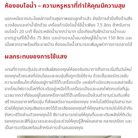
ห้องอบไอน้ำ – ความหรูหราที่ทำให้คุณมีความสุข
นอกเหนือจากประโยชน์ทางด้านสุขภาพของลูกค้าแล้ว ยังมีการคำนึงถึงด้านสิ่ง
แวดล้อมและค่าน้ำอีกด้วย เครื่องกำเนิดไอน้ำใช้น้ำเพียง 7.5 ลิตร สำหรับการ
อบไอน้ำ 20 นาที ซึ่งประหยัดน้ำมากกว่ามาก เมื่อเทียบกับฝักบัวอาบน้ำแบบ
มาตรฐานที่ใช้น้ำถึง 75 ลิตร และอ่างอาบน้ำขนาดใหญ่ใช้น้ำมาก 150 ลิตร และ
เมื่อพวกเขาพร้อมที่จะขายบ้าน ห้องอบไอน้ำสามารถเพิ่มมูลค่าทางการตลาดได้
ผลกระทบของการใช้แสง
แทนที่การกระตุ้นประสาทสัมผัสของคุณให้ลองจินตนาการถึงการเริ่มต้นวันใหม่
ของคุณด้วยแสงที่อ่อนโยนและอบอุ่นซึ่งถูกเปิดใช้งาน ด้วยเซ็นเซอร์ตรวจจับ
ความเคลื่อนไหวที่ซ่อนอยู่ภายใต้โต๊ะเครื่องแป้ง แหล่งกำเนิดแสงแบบหลายชั้น
จากโคมไฟดาวน์ไลท์ที่ประดับอยู่เหนือโต๊ะเครื่องแป้งและแสงไฟตกแต่งที่นุ่ม
นวลมากกว่าที่ซ่อนอยู่ในซอกหรือภายใต้โต๊ะเครื่องแป้งล้วนทำงานร่วมกันเพื่อ
สร้างบรรยากาศที่อบอุ่น ที่ส่งผลต่ออารมณ์ของคุณ เทคโนโลยีปัจจุบันสามารถ
ช่วยให้คุณควบคุมสีของแสงได้ด้วยเสียงของคุณทำให้คุณสามารถปรับให้เข้ากับ
จังหวะชีวิตส่วนตัวของคุณได้ สีขาวสามารถช่วยให้คุณตื่นและเติมพลังให้กับวัน
ของคุณและสีที่นุ่มนวลและอบอุ่นจะช่วยให้คุณรู้สึกผ่อนคลาย คลายเครียด และ
เป็นการเตรียมพร้อมสำหรับการเข้านอนของคุณ