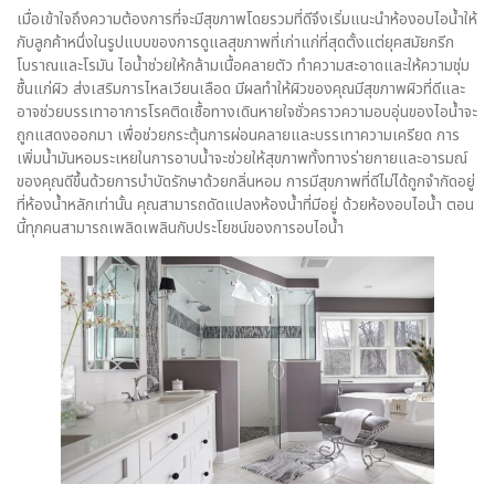
เมื่อเข้าใจถึงความต้องการที่จะมีสุขภาพโดยรวมที่ดีจึงเริ่มแนะนำห้องอบไอน้ำให้
กับลูกค้าหนึ่งในรูปแบบของการดูแลสุขภาพที่เก่าแก่ที่สุดตั้งแต่ยุคสมัยกรีก
โบราณและโรมัน ไอน้ำช่วยให้กล้ามเนื้อคลายตัว ทำความสะอาดและให้ความชุ่ม
ชื้นแก่ผิว ส่งเสริมการไหลเวียนเลือด มีผลทำให้ผิวของคุณมีสุขภาพผิวที่ดีและ
อาจช่วยบรรเทาอาการโรคติดเชื้อทางเดินหายใจชั่วคราวความอบอุ่นของไอน้ำจะ
ถูกแสดงออกมา เพื่อช่วยกระตุ้นการผ่อนคลายและบรรเทาความเครียด การ
เพิ่มน้ำมันหอมระเหยในการอาบน้ำจะช่วยให้สุขภาพทั้งทางร่ายกายและอารมณ์
ของคุณดีขึ้นด้วยการบำบัดรักษาด้วยกลิ่นหอม การมีสุขภาพที่ดีไม่ได้ถูกจำกัดอยู่
ที่ห้องน้ำหลักเท่านั้น คุณสามารถดัดแปลงห้องน้ำที่มีอยู่ ด้วยห้องอบไอน้ำ ตอน
นี้ทุกคนสามารถเพลิดเพลินกับประโยชน์ของการอบไอน้ำ