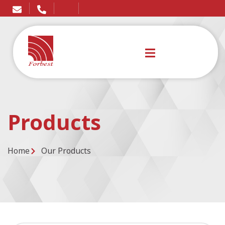
Products
Home
Our Products