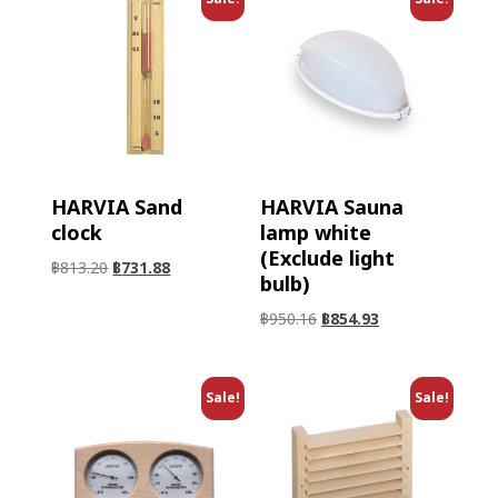
HARVIA Sand
HARVIA Sauna
clock
lamp white
(Exclude light
฿
813.20
฿
731.88
bulb)
฿
950.16
฿
854.93
Sale!
Sale!