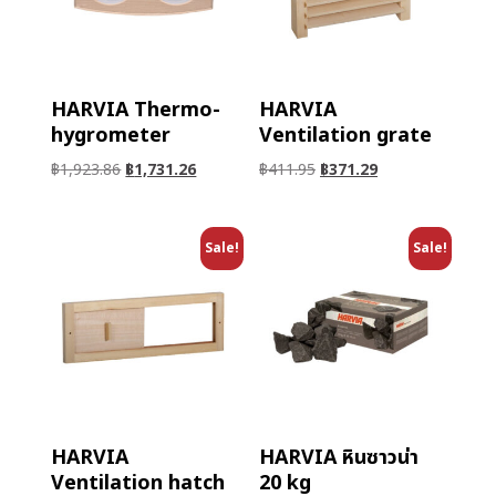
HARVIA Thermo-
HARVIA
hygrometer
Ventilation grate
฿
1,923.86
฿
1,731.26
฿
411.95
฿
371.29
Sale!
Sale!
HARVIA
HARVIA หินซาวน่า
Ventilation hatch
20 kg