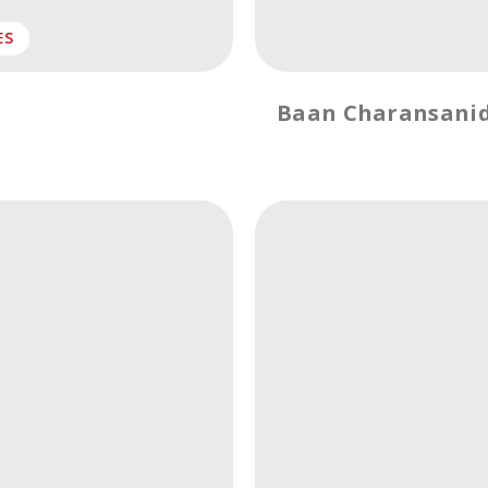
ES
Baan Charansani