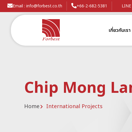
Email : info@forbest.co.th
+66-2-682-5381
LINE 
เกี่ยวกับเรา
Chip Mong La
Home
International Projects